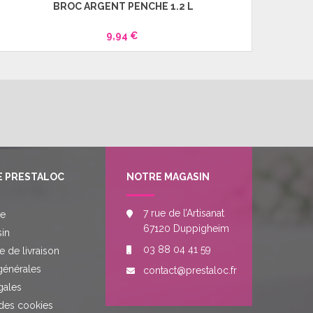
BROC ARGENT PENCHÉ 1.2 L
9,94 €
E PRESTALOC
NOTRE MAGASIN
7 rue de l’Artisanat
re
67120 Duppigheim
in
03 88 04 41 59
e de livraison
générales
contact@prestaloc.fr
gales
des cookies