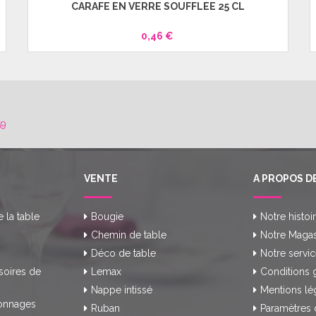
CARAFE EN VERRE SOUFFLÉE 25 CL
0,46 €
59
VENTE
A PROPOS D
e la table
Bougie
Notre histoi
Chemin de table
Notre Magas
Déco de table
Notre servic
soires de
Lemax
Conditions 
Nappe intissé
Mentions lé
onnages
Ruban
Paramètres 