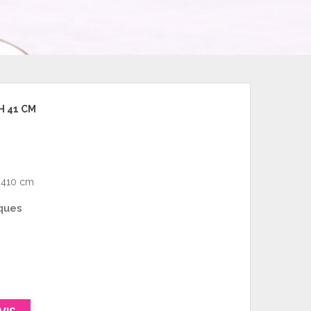
H 41 CM
 410 cm
ques