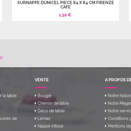
SURNAPPE DUNICEL PIECE 84 X 84 CM FIRENZE
CAFE
1,50 €
59
VENTE
A PROPOS D
e la table
Bougie
Notre histoi
Chemin de table
Notre Magas
Déco de table
Notre servic
soires de
Lemax
Conditions 
Nappe intissé
Mentions lé