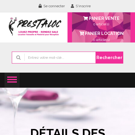
Se connecter
S'inscrire
PANIER VENTE
0 article(s)
PANIER LOCATION
0
article(s)
Rechercher
DÉTAILS DES