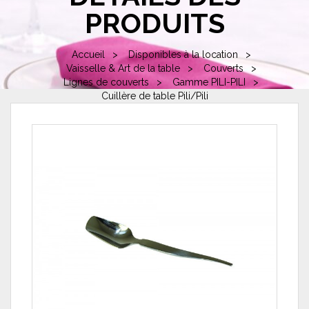
PRODUITS
Accueil
Disponibles à la location
Vaisselle & Art de la table
Couverts
Lignes de couverts
Gamme PILI-PILI
Cuillère de table Pili/Pili