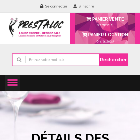
Se connecter
S'inscrire
PANIER VENTE
0 article(s)
PANIER LOCATION
0
article(s)
Rechercher
DÉTAILS DES