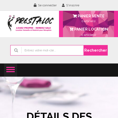
Se connecter
S'inscrire
PANIER VENTE
0 article(s)
PANIER LOCATION
0
article(s)
Rechercher
DÉTAILS DES