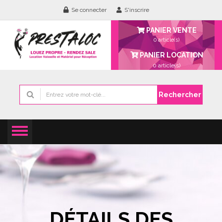
Se connecter
S'inscrire
PANIER VENTE
0 article(s)
PANIER LOCATION
0
article(s)
Rechercher
DÉTAILS DES