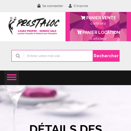
Se connecter
S'inscrire
PANIER VENTE
0 article(s)
PANIER LOCATION
0
article(s)
Rechercher
DÉTAILS DES