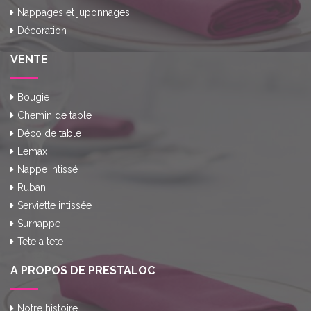
Nappages et juponnages
Décoration
VENTE
Bougie
Chemin de table
Déco de table
Lemax
Nappe intissé
Ruban
Serviette intissée
Surnappe
Tete a tete
A PROPOS DE PRESTALOC
Notre histoire