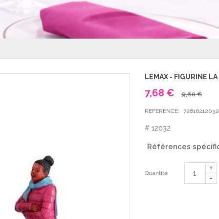
LEMAX - FIGURINE LA
7,68 €
9,60 €
REFERENCE:
72816212032
# 12032
Références spécifi
Quantité