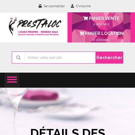
Se connecter
S'inscrire
PANIER VENTE
0 article(s)
PANIER LOCATION
0
article(s)
Rechercher
DÉTAILS DES