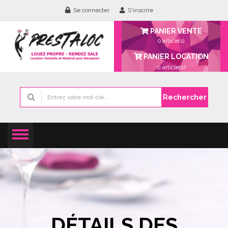
Se connecter
S'inscrire
PANIER VENTE
0 article(s)
PANIER LOCATION
0
article(s)
Rechercher
DÉTAILS DES