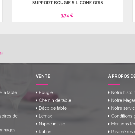
SUPPORT BOUGIE SILICONE GRIS
3,74 €
59
VENTE
A PROPOS D
e la table
Bougie
Notre histoi
Chemin de table
Notre Magas
Déco de table
Notre servic
soires de
Lemax
Conditions 
Nappe intissé
Mentions lé
onnages
Ruban
Paramètres 