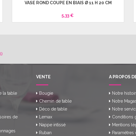
VASE ROND COUPE EN BIAIS Ø 11 H 20 CM
5,33 €
59
VENTE
A PROPOS D
e la table
Bougie
Notre histoi
Chemin de table
Notre Magas
Déco de table
Notre servic
soires de
Lemax
Conditions 
Nappe intissé
Mentions lé
onnages
Ruban
Paramètres 