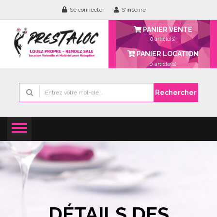
Se connecter
S'inscrire
PANIER VENTE
0 article(s)
PANIER LOCATION
0
article(s)
Rechercher
DÉTAILS DES