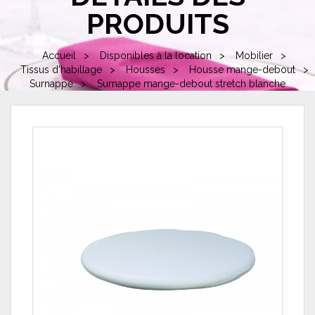
PRODUITS
Accueil
Disponibles à la location
Mobilier
Tissus d'habillage
Housses
Housse mange-debout
Surnappe
Surnappe mange-debout stretch blanche