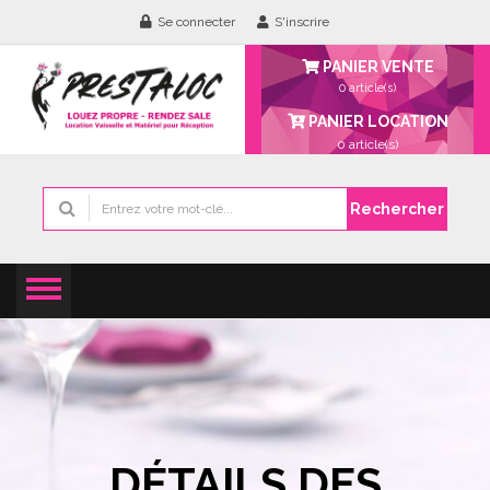
Se connecter
S'inscrire
PANIER VENTE
0 article(s)
PANIER LOCATION
0
article(s)
Rechercher
DÉTAILS DES