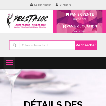
Se connecter
S'inscrire
PANIER VENTE
0 article(s)
PANIER LOCATION
0
article(s)
Rechercher
DÉTAILS DES