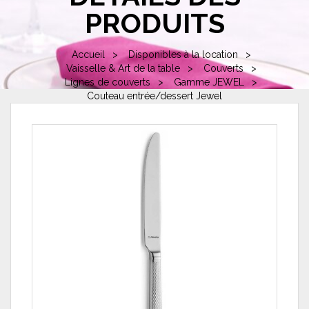
PRODUITS
Accueil
Disponibles à la location
Vaisselle & Art de la table
Couverts
Lignes de couverts
Gamme JEWEL
Couteau entrée/dessert Jewel