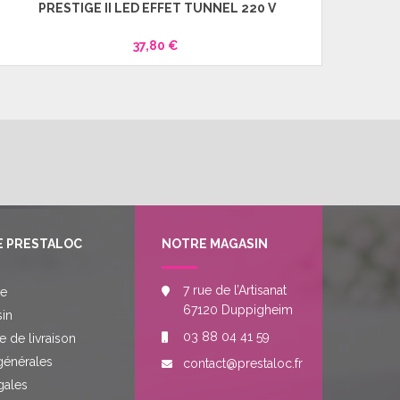
PRESTIGE II LED EFFET TUNNEL 220 V
37,80 €
E PRESTALOC
NOTRE MAGASIN
7 rue de l’Artisanat
re
67120 Duppigheim
in
03 88 04 41 59
e de livraison
générales
contact@prestaloc.fr
gales