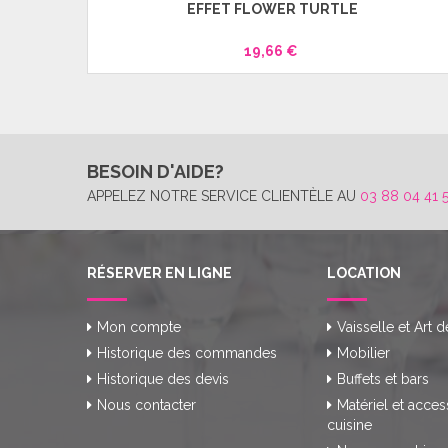
LE
EFFET FLOWER TURTLE
19,66 €
BESOIN D'AIDE?
APPELEZ NOTRE SERVICE CLIENTÈLE AU
03 88 04 41 
RÉSERVER EN LIGNE
LOCATION
Mon compte
Vaisselle et Art d
Historique des commandes
Mobilier
Historique des devis
Buffets et bars
Nous contacter
Matériel et acces
cuisine