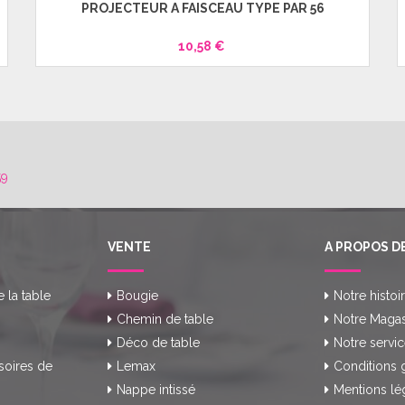
PROJECTEUR À FAISCEAU TYPE PAR 56
10,58 €
59
VENTE
A PROPOS D
e la table
Bougie
Notre histoi
Chemin de table
Notre Magas
Déco de table
Notre servic
soires de
Lemax
Conditions 
Nappe intissé
Mentions lé