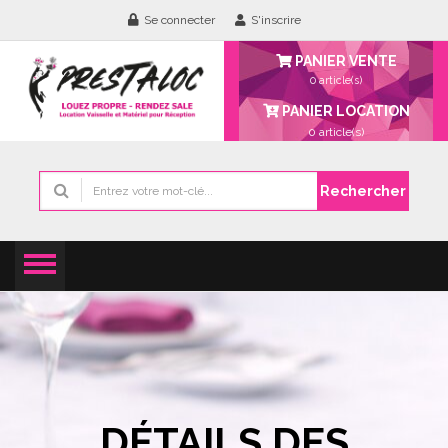
Se connecter
S'inscrire
PANIER VENTE
0 article(s)
PANIER LOCATION
0
article(s)
Rechercher
DÉTAILS DES